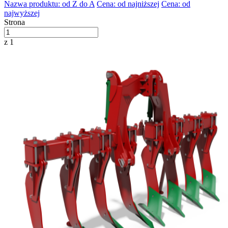
Nazwa produktu: od Z do A
Cena: od najniższej
Cena: od
najwyższej
Strona
z 1