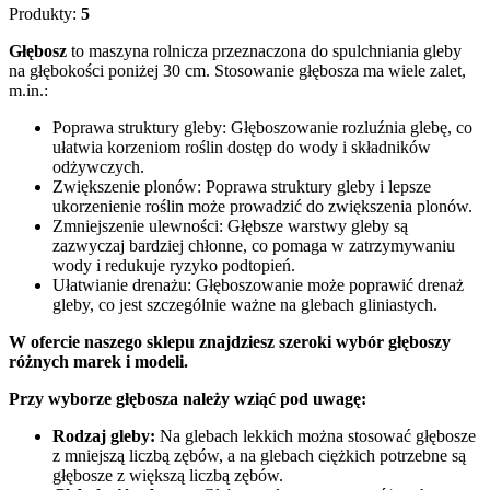
Produkty:
5
Głębosz
to maszyna rolnicza przeznaczona do spulchniania gleby
na głębokości poniżej 30 cm. Stosowanie głębosza ma wiele zalet,
m.in.:
Poprawa struktury gleby: Głęboszowanie rozluźnia glebę, co
ułatwia korzeniom roślin dostęp do wody i składników
odżywczych.
Zwiększenie plonów: Poprawa struktury gleby i lepsze
ukorzenienie roślin może prowadzić do zwiększenia plonów.
Zmniejszenie ulewności: Głębsze warstwy gleby są
zazwyczaj bardziej chłonne, co pomaga w zatrzymywaniu
wody i redukuje ryzyko podtopień.
Ułatwianie drenażu: Głęboszowanie może poprawić drenaż
gleby, co jest szczególnie ważne na glebach gliniastych.
W ofercie naszego sklepu znajdziesz szeroki wybór głęboszy
różnych marek i modeli.
Przy wyborze głębosza należy wziąć pod uwagę:
Rodzaj gleby:
Na glebach lekkich można stosować głębosze
z mniejszą liczbą zębów, a na glebach ciężkich potrzebne są
głębosze z większą liczbą zębów.