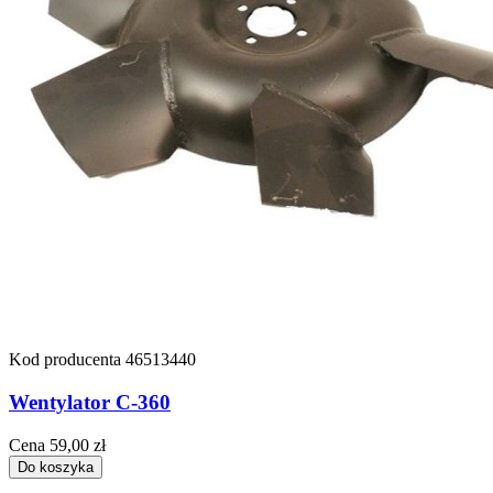
Kod producenta
46513440
Wentylator C-360
Cena
59,00 zł
Do koszyka