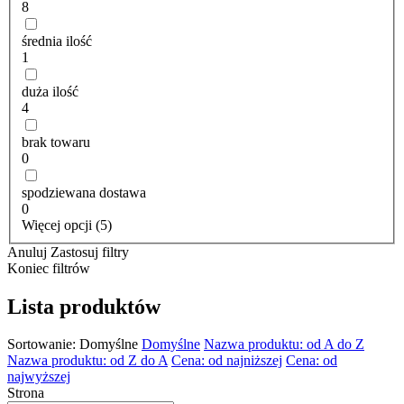
8
średnia ilość
1
duża ilość
4
brak towaru
0
spodziewana dostawa
0
Więcej opcji (5)
Anuluj
Zastosuj filtry
Koniec filtrów
Lista produktów
Sortowanie:
Domyślne
Domyślne
Nazwa produktu: od A do Z
Nazwa produktu: od Z do A
Cena: od najniższej
Cena: od
najwyższej
Strona