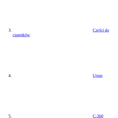
Części do
ciągników
Ursus
C-360