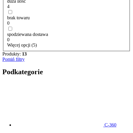
duża ilość
4
brak towaru
0
spodziewana dostawa
0
Więcej opcji (5)
Produkty:
13
Pomiń filtry
Podkategorie
C-360