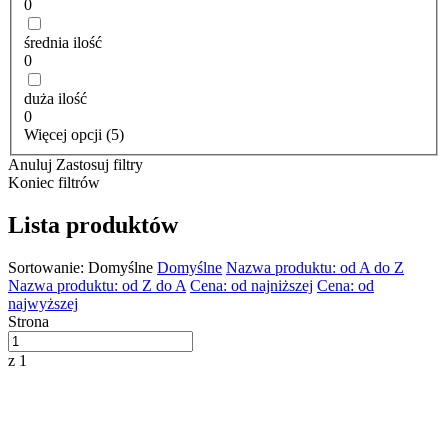
0
średnia ilość
0
duża ilość
0
Więcej opcji (5)
Anuluj
Zastosuj filtry
Koniec filtrów
Lista produktów
Sortowanie:
Domyślne
Domyślne
Nazwa produktu: od A do Z
Nazwa produktu: od Z do A
Cena: od najniższej
Cena: od
najwyższej
Strona
z 1