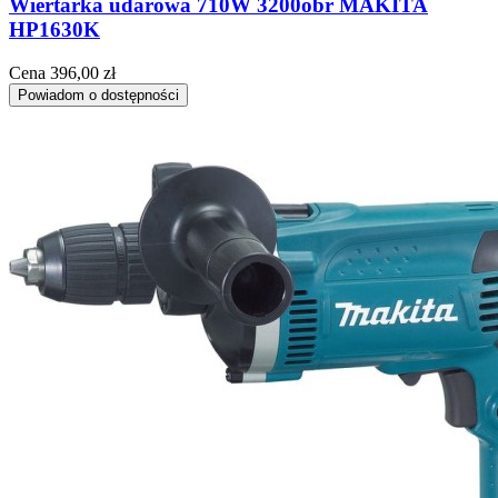
Wiertarka udarowa 710W 3200obr MAKITA
HP1630K
Cena
396,00 zł
Powiadom o dostępności