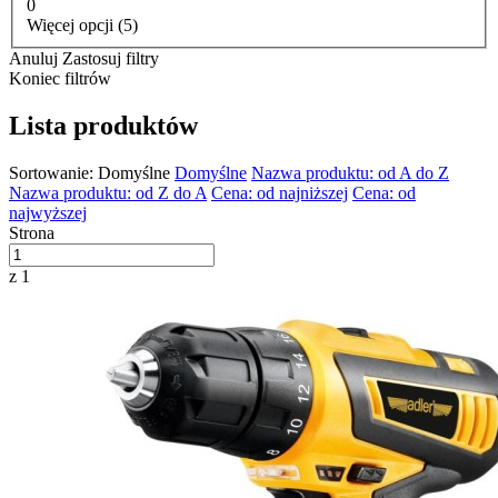
0
Więcej opcji (5)
Anuluj
Zastosuj filtry
Koniec filtrów
Lista produktów
Sortowanie:
Domyślne
Domyślne
Nazwa produktu: od A do Z
Nazwa produktu: od Z do A
Cena: od najniższej
Cena: od
najwyższej
Strona
z 1