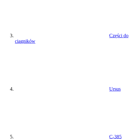
Części do
ciągników
Ursus
C-385