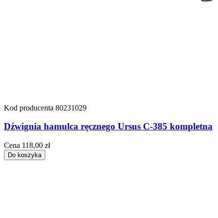
Kod producenta
80231029
Dźwignia hamulca ręcznego Ursus C-385 kompletna
Cena
118,00 zł
Do koszyka