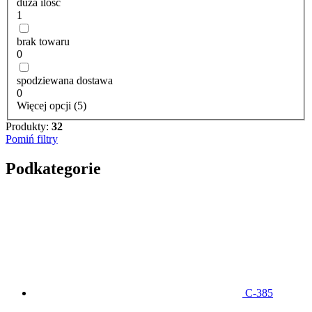
duża ilość
1
brak towaru
0
spodziewana dostawa
0
Więcej opcji (5)
Produkty:
32
Pomiń filtry
Podkategorie
C-385