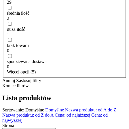
29
średnia ilość
2
duża ilość
1
brak towaru
0
spodziewana dostawa
0
Więcej opcji (5)
Anuluj
Zastosuj filtry
Koniec filtrów
Lista produktów
Sortowanie:
Domyślne
Domyślne
Nazwa produktu: od A do Z
Nazwa produktu: od Z do A
Cena: od najniższej
Cena: od
najwyższej
Strona