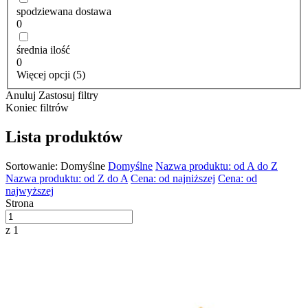
spodziewana dostawa
0
średnia ilość
0
Więcej opcji (5)
Anuluj
Zastosuj filtry
Koniec filtrów
Lista produktów
Sortowanie:
Domyślne
Domyślne
Nazwa produktu: od A do Z
Nazwa produktu: od Z do A
Cena: od najniższej
Cena: od
najwyższej
Strona
z 1