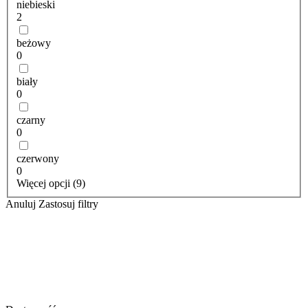
niebieski
2
beżowy
0
biały
0
czarny
0
czerwony
0
Więcej opcji (9)
Anuluj
Zastosuj filtry