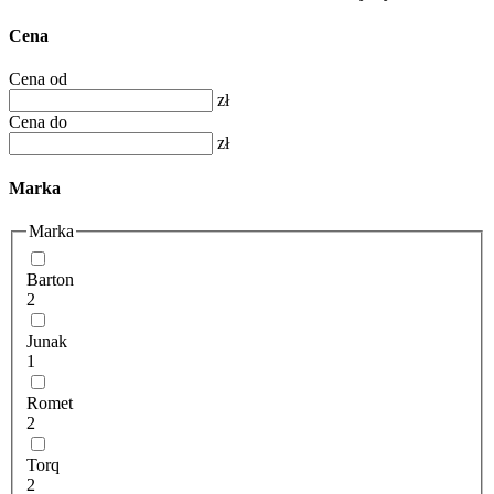
Cena
Cena od
zł
Cena do
zł
Marka
Marka
Barton
2
Junak
1
Romet
2
Torq
2