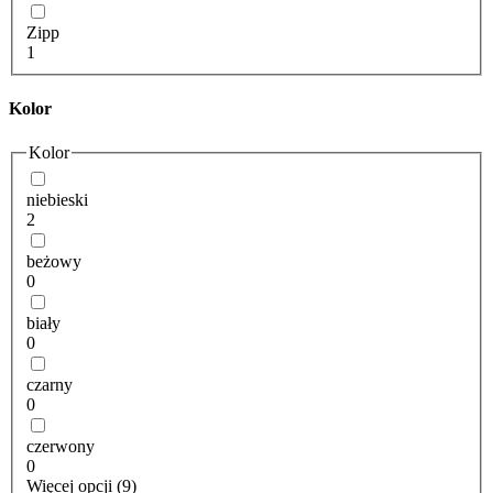
Zipp
1
Kolor
Kolor
niebieski
2
beżowy
0
biały
0
czarny
0
czerwony
0
Więcej opcji (9)