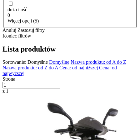
duża ilość
0
Więcej opcji (5)
Anuluj
Zastosuj filtry
Koniec filtrów
Lista produktów
Sortowanie:
Domyślne
Domyślne
Nazwa produktu: od A do Z
Nazwa produktu: od Z do A
Cena: od najniższej
Cena: od
najwyższej
Strona
z 1