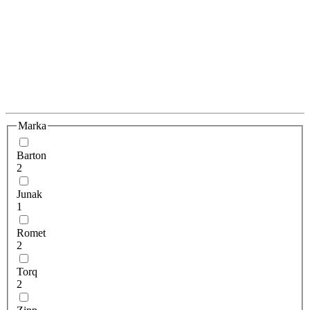
Marka
Barton
2
Junak
1
Romet
2
Torq
2