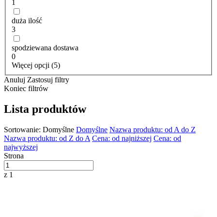
1
duża ilość
3
spodziewana dostawa
0
Więcej opcji (5)
Anuluj
Zastosuj filtry
Koniec filtrów
Lista produktów
Sortowanie:
Domyślne
Domyślne
Nazwa produktu: od A do Z
Nazwa produktu: od Z do A
Cena: od najniższej
Cena: od
najwyższej
Strona
z 1