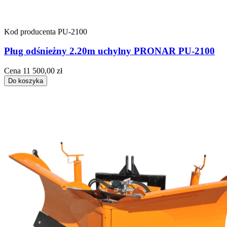
Kod producenta
PU-2100
Pług odśnieżny 2.20m uchylny PRONAR PU-2100
Cena
11 500,00 zł
Do koszyka