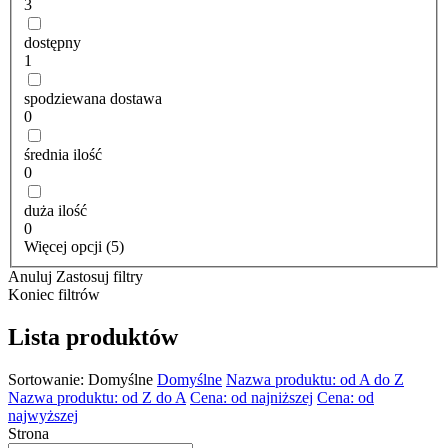
3
dostępny
1
spodziewana dostawa
0
średnia ilość
0
duża ilość
0
Więcej opcji (5)
Anuluj
Zastosuj filtry
Koniec filtrów
Lista produktów
Sortowanie:
Domyślne
Domyślne
Nazwa produktu: od A do Z
Nazwa produktu: od Z do A
Cena: od najniższej
Cena: od
najwyższej
Strona