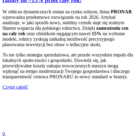
rabaty do –15% przez cały rok!
W obliczu dynamicznych zmian na rynku rolnym, firma
PRONAR
wprowadza przełomowe rozwiązanie na rok 2026. Artykuł
analizuje, w jaki sposób nowy, stabilny cennik staje się realnym
filarem wsparcia dla polskiego rolnictwa. Dzięki
zamrożeniu cen
na cały rok
oraz obniżkom sięgającym nawet
15%
na wybrane
modele, rolnicy zyskują unikalną możliwość precyzyjnego
planowania inwestycji bez obaw o inflacyjne skoki.
To nie tylko strategia sprzedażowa, ale przede wszystkim impuls dla
lokalnych społeczności i gospodarki. Dowiedz się, jak
przewidywalne koszty zakupu nowoczesnych maszyn mogą
wpłynąć na tempo modernizacji Twojego gospodarstwa i dlaczego
transparentność cenowa PRONARU to nowy standard w branży.
Czytaj całość
0