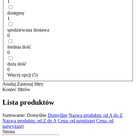
1
dostępny
1
spodziewana dostawa
0
średnia ilość
0
duża ilość
0
Więcej opcji (5)
Anuluj
Zastosuj filtry
Koniec filtrów
Lista produktów
Sortowanie:
Domyślne
Domyślne
Nazwa produktu: od A do Z
Nazwa produktu: od Z do A
Cena: od najniższej
Cena: od
najwyższej
Strona