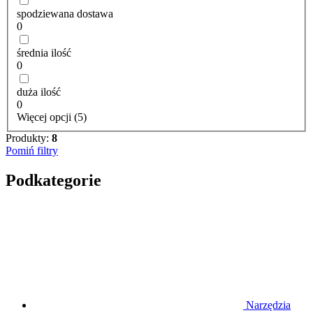
spodziewana dostawa
0
średnia ilość
0
duża ilość
0
Więcej opcji (5)
Produkty:
8
Pomiń filtry
Podkategorie
Narzędzia