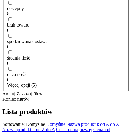
dostępny
8
brak towaru
0
spodziewana dostawa
0
średnia ilość
0
duża ilość
0
Więcej opcji (5)
Anuluj
Zastosuj filtry
Koniec filtrów
Lista produktów
Sortowanie:
Domyślne
Domyślne
Nazwa produktu: od A do Z
Nazwa produktu: od Z do A
Cena: od najniższej
Cena: od