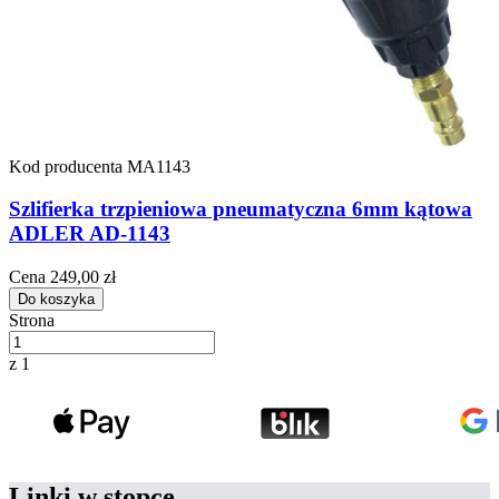
Kod producenta
MA1143
Szlifierka trzpieniowa pneumatyczna 6mm kątowa
ADLER AD-1143
Cena
249,00 zł
Do koszyka
Strona
z 1
Linki w stopce