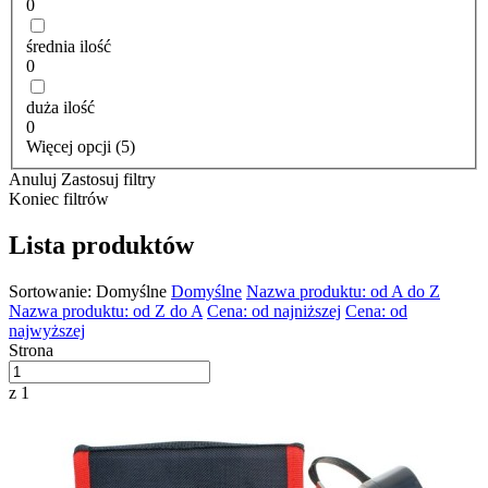
0
średnia ilość
0
duża ilość
0
Więcej opcji (5)
Anuluj
Zastosuj filtry
Koniec filtrów
Lista produktów
Sortowanie:
Domyślne
Domyślne
Nazwa produktu: od A do Z
Nazwa produktu: od Z do A
Cena: od najniższej
Cena: od
najwyższej
Strona
z 1