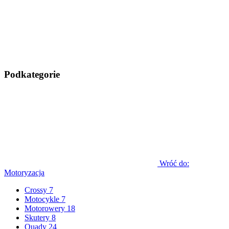
Podkategorie
Wróć do:
Motoryzacja
Crossy
7
Motocykle
7
Motorowery
18
Skutery
8
Quady
24