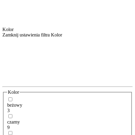
Kolor
Zamknij ustawienia filtra Kolor
Kolor
beżowy
3
czarny
9