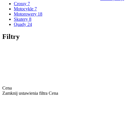
Crossy
7
Motocykle
7
Motorowery
18
Skutery
8
Quady
24
Filtry
Cena
Zamknij ustawienia filtra Cena