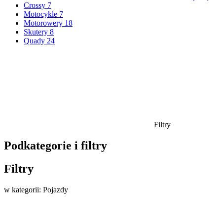
Crossy
7
Motocykle
7
Motorowery
18
Skutery
8
Quady
24
Filtry
Podkategorie i filtry
Filtry
w kategorii: Pojazdy