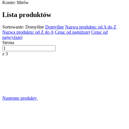
Koniec filtrów
Lista produktów
Sortowanie:
Domyślne
Domyślne
Nazwa produktu: od A do Z
Nazwa produktu: od Z do A
Cena: od najniższej
Cena: od
najwyższej
Strona
z 3
Następne produkty