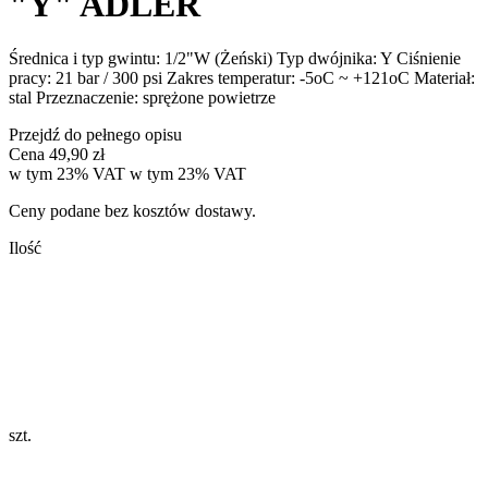
"Y" ADLER
Średnica i typ gwintu: 1/2"W (Żeński) Typ dwójnika: Y Ciśnienie
pracy: 21 bar / 300 psi Zakres temperatur: -5oC ~ +121oC Materiał:
stal Przeznaczenie: sprężone powietrze
Przejdź do pełnego opisu
Cena
49,90 zł
w tym 23% VAT
w tym
23%
VAT
Ceny podane bez kosztów dostawy.
Ilość
szt.