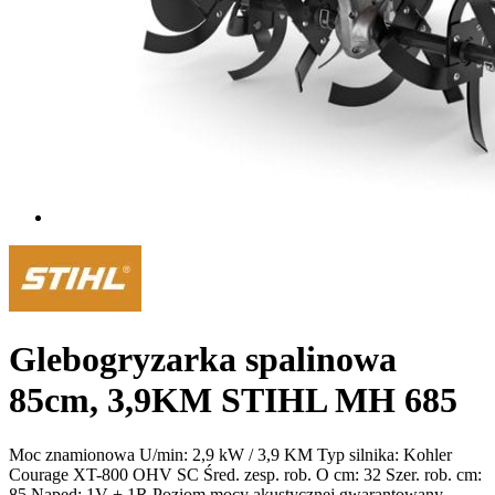
Glebogryzarka spalinowa
85cm, 3,9KM STIHL MH 685
Moc znamionowa U/min: 2,9 kW / 3,9 KM Typ silnika: Kohler
Courage XT-800 OHV SC Śred. zesp. rob. O cm: 32 Szer. rob. cm:
85 Napęd: 1V + 1R Poziom mocy akustycznej gwarantowany