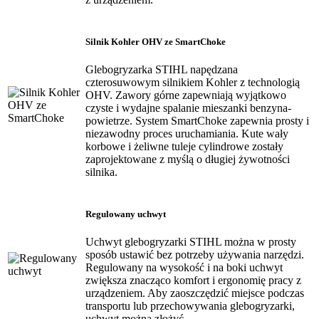
Silnik Kohler OHV ze SmartChoke
Glebogryzarka STIHL napędzana
czterosuwowym silnikiem Kohler z technologią
OHV. Zawory górne zapewniają wyjątkowo
czyste i wydajne spalanie mieszanki benzyna-
powietrze. System SmartChoke zapewnia prosty i
niezawodny proces uruchamiania. Kute wały
korbowe i żeliwne tuleje cylindrowe zostały
zaprojektowane z myślą o długiej żywotności
silnika.
Regulowany uchwyt
Uchwyt glebogryzarki STIHL można w prosty
sposób ustawić bez potrzeby używania narzędzi.
Regulowany na wysokość i na boki uchwyt
zwiększa znacząco komfort i ergonomię pracy z
urządzeniem. Aby zaoszczędzić miejsce podczas
transportu lub przechowywania glebogryzarki,
uchwyt można złożyć.