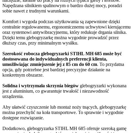
narzędzie, idealne do pracy na różnych typach gleby i terenów.
Napędzana silnikiem spalinowym o bardzo dużej mocy, poradzi
sobie nawet z trudnymi warunkami.
Komfort i wygoda podczas użytkowania są zapewnione dzięki
centralnie regulowanemu, ergonomicznemu uchwytowi kierującemu
oraz systemowi antywibracyjnemu, który redukuje drgania silnika.
Dzięki temu glebogryzarkę można wygodnie prowadzić przez
dłuższy czas, przy minimalnym wysiłku.
Szerokość robocza glebogryzarki STIHL MH 685 może być
dostosowana do indywidualnych preferencji klienta,
umożliwiając zmniejszenie jej z 85 cm do 60 cm
. To przydatna
opcja, gdy potrzebne jest bardziej precyzyjne działanie na
konkretnym obszarze.
Solidna i wytrzymała skrzynia biegów
glebogryzarki wykonana
jest z aluminium, co gwarantuje trwałość i niezawodność
urządzenia.
Aby ułatwić czyszczenie lub montaż noży tnących, glebogryzarkę
można przechylić na koła transportowe. To sprawnie i wygodnie
dostępne rozwiązanie.
Dodatkowo, glebogryzarka STIHL MH 685 oferuje szeroką gamę