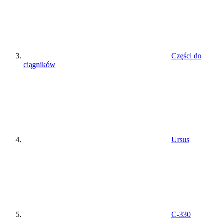
Części do
ciągników
Ursus
C-330