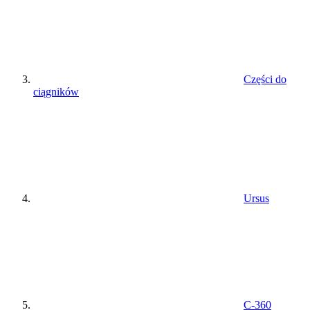
Części do
ciągników
Ursus
C-360