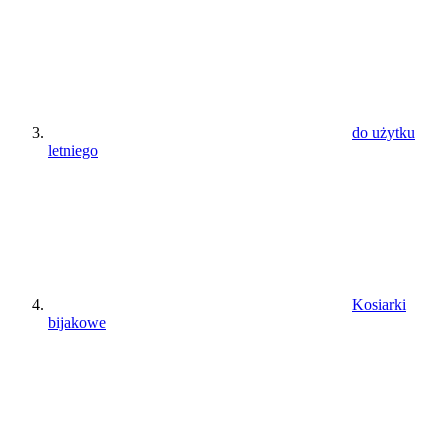
do użytku
letniego
Kosiarki
bijakowe