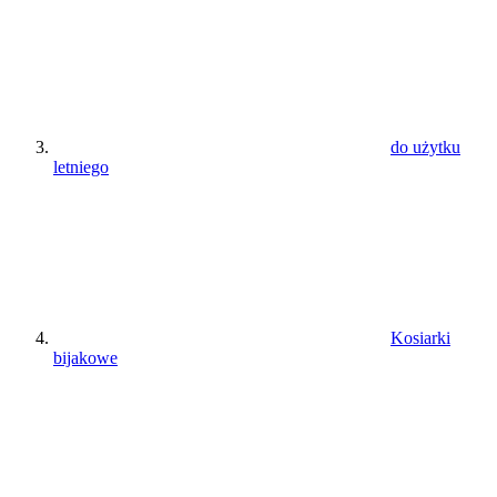
do użytku
letniego
Kosiarki
bijakowe