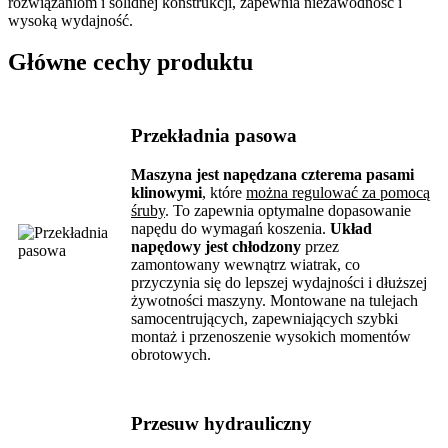
rozwiązaniom i solidnej konstrukcji, zapewnia niezawodność i
wysoką wydajność.
Główne cechy produktu
Przekładnia pasowa
Maszyna jest napędzana czterema pasami
klinowymi
, które
można regulować za pomocą
śruby
. To zapewnia optymalne dopasowanie
napędu do wymagań koszenia.
Układ
napędowy jest chłodzony
przez
zamontowany wewnątrz wiatrak, co
przyczynia się do lepszej wydajności i dłuższej
żywotności maszyny. Montowane na tulejach
samocentrujących, zapewniających szybki
montaż i przenoszenie wysokich momentów
obrotowych.
Przesuw hydrauliczny