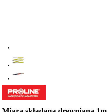
Miara składana drewniana 1m,