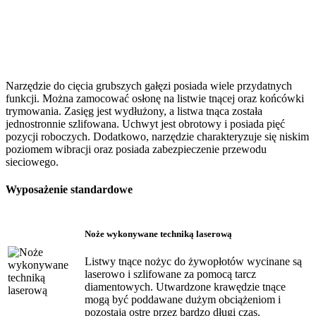
Narzędzie do cięcia grubszych gałęzi posiada wiele przydatnych
funkcji. Można zamocować osłonę na listwie tnącej oraz końcówki
trymowania. Zasięg jest wydłużony, a listwa tnąca została
jednostronnie szlifowana. Uchwyt jest obrotowy i posiada pięć
pozycji roboczych. Dodatkowo, narzędzie charakteryzuje się niskim
poziomem wibracji oraz posiada zabezpieczenie przewodu
sieciowego.
Wyposażenie standardowe
Noże wykonywane techniką laserową
Listwy tnące nożyc do żywopłotów wycinane są
laserowo i szlifowane za pomocą tarcz
diamentowych. Utwardzone krawędzie tnące
mogą być poddawane dużym obciążeniom i
pozostają ostre przez bardzo długi czas.