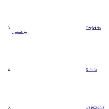
Części do
ciągników
Kubota
Oś przednia