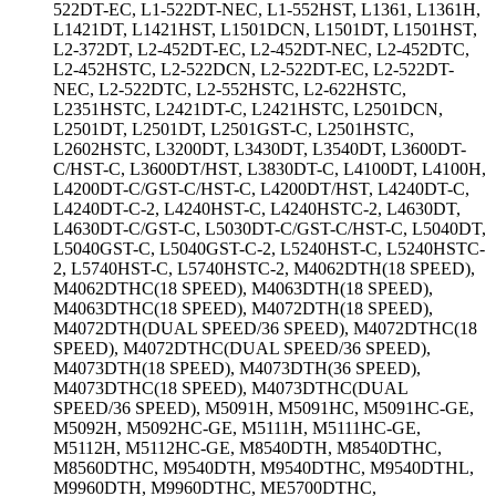
522DT-EC, L1-522DT-NEC, L1-552HST, L1361, L1361H,
L1421DT, L1421HST, L1501DCN, L1501DT, L1501HST,
L2-372DT, L2-452DT-EC, L2-452DT-NEC, L2-452DTC,
L2-452HSTC, L2-522DCN, L2-522DT-EC, L2-522DT-
NEC, L2-522DTC, L2-552HSTC, L2-622HSTC,
L2351HSTC, L2421DT-C, L2421HSTC, L2501DCN,
L2501DT, L2501DT, L2501GST-C, L2501HSTC,
L2602HSTC, L3200DT, L3430DT, L3540DT, L3600DT-
C/HST-C, L3600DT/HST, L3830DT-C, L4100DT, L4100H,
L4200DT-C/GST-C/HST-C, L4200DT/HST, L4240DT-C,
L4240DT-C-2, L4240HST-C, L4240HSTC-2, L4630DT,
L4630DT-C/GST-C, L5030DT-C/GST-C/HST-C, L5040DT,
L5040GST-C, L5040GST-C-2, L5240HST-C, L5240HSTC-
2, L5740HST-C, L5740HSTC-2, M4062DTH(18 SPEED),
M4062DTHC(18 SPEED), M4063DTH(18 SPEED),
M4063DTHC(18 SPEED), M4072DTH(18 SPEED),
M4072DTH(DUAL SPEED/36 SPEED), M4072DTHC(18
SPEED), M4072DTHC(DUAL SPEED/36 SPEED),
M4073DTH(18 SPEED), M4073DTH(36 SPEED),
M4073DTHC(18 SPEED), M4073DTHC(DUAL
SPEED/36 SPEED), M5091H, M5091HC, M5091HC-GE,
M5092H, M5092HC-GE, M5111H, M5111HC-GE,
M5112H, M5112HC-GE, M8540DTH, M8540DTHC,
M8560DTHC, M9540DTH, M9540DTHC, M9540DTHL,
M9960DTH, M9960DTHC, ME5700DTHC,