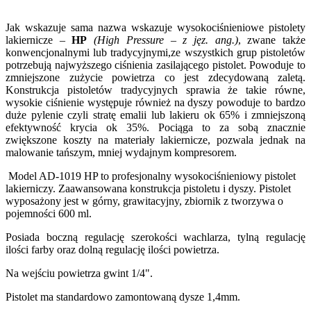
Jak wskazuje sama nazwa wskazuje wysokociśnieniowe pistolety
lakiernicze –
HP
(High Pressure – z jęz. ang.)
, zwane także
konwencjonalnymi lub tradycyjnymi,ze wszystkich grup pistoletów
potrzebują najwyższego ciśnienia zasilającego pistolet. Powoduje to
zmniejszone zużycie powietrza co jest zdecydowaną zaletą.
Konstrukcja pistoletów tradycyjnych sprawia że takie równe,
wysokie ciśnienie występuje również na dyszy powoduje to bardzo
duże pylenie czyli stratę emalii lub lakieru ok 65% i zmniejszoną
efektywność krycia ok 35%. Pociąga to za sobą znacznie
zwiększone koszty na materiały lakiernicze, pozwala jednak na
malowanie tańszym, mniej wydajnym kompresorem.
Model AD-1019 HP to profesjonalny wysokociśnieniowy pistolet
lakierniczy. Zaawansowana konstrukcja pistoletu i dyszy. Pistolet
wyposażony jest w górny, grawitacyjny, zbiornik z tworzywa o
pojemności 600 ml.
Posiada boczną regulację szerokości wachlarza, tylną regulację
ilości farby oraz dolną regulację ilości powietrza.
Na wejściu powietrza gwint 1/4".
Pistolet ma standardowo zamontowaną dysze 1,4mm.