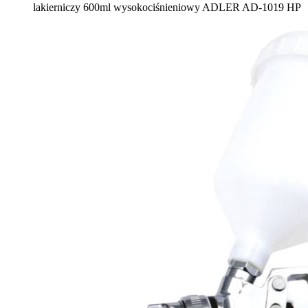
lakierniczy 600ml wysokociśnieniowy ADLER AD-1019 HP