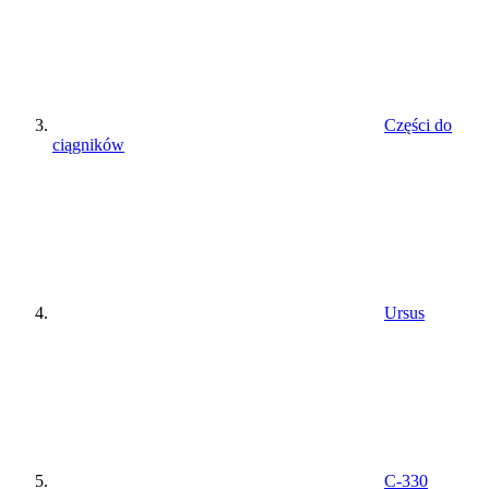
Części do
ciągników
Ursus
C-330