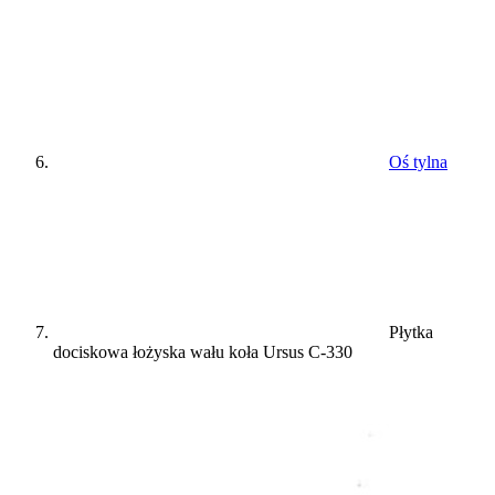
Oś tylna
Płytka
dociskowa łożyska wału koła Ursus C-330