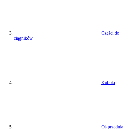
Części do
ciągników
Kubota
Oś przednia