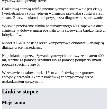
wykorzystanie przemysłowe.
Unikatową sprawą wśród pneumatycznych smarownic jest ciągły
(wielostrzałowy) przy jednym wciśnięciu przycisku spustu wyrzut
smaru. Znacznie ułatwia to i przyśpiesza długotrwałe smarowanie.
Wysokie przełożenie silnika pneumatycznego 40:1 zapewnia duże
ciśnienie wylotowe smaru pozwala to na stosowanie bardzo gęstych
lubrykantów.
Model AD-401 posiada lekką kompozytową obudowę ułatwiającą
dłuższą pracę narzędziem.
Napełnianie poprzez używanie gotowych kartuszy ze smarem 400
ml, ręcznie za pomocą szpatułki lub za pomocą pompy do smaru
poprzez specjalny zawór.
W zestawie metalowa rurka 15cm z końcówką oraz gumowa
zbrojony przewód 45 cm z końcówką zabezpieczony przed
uszkodzeniem sprężynami.
Linki w stopce
Moje konto