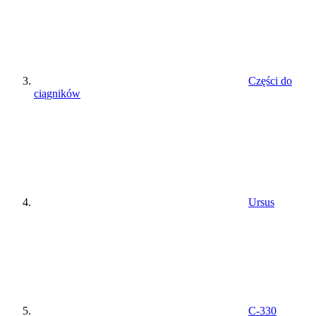
Części do
ciągników
Ursus
C-330