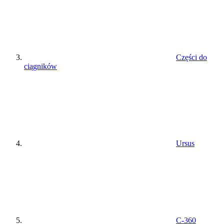
Części do
ciągników
Ursus
C-360