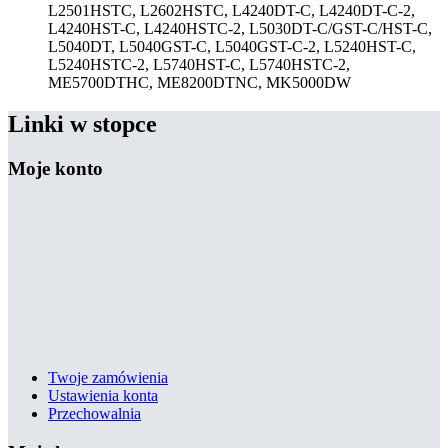
L2501HSTC, L2602HSTC, L4240DT-C, L4240DT-C-2,
L4240HST-C, L4240HSTC-2, L5030DT-C/GST-C/HST-C,
L5040DT, L5040GST-C, L5040GST-C-2, L5240HST-C,
L5240HSTC-2, L5740HST-C, L5740HSTC-2,
ME5700DTHC, ME8200DTNC, MK5000DW
Linki w stopce
Moje konto
Twoje zamówienia
Ustawienia konta
Przechowalnia