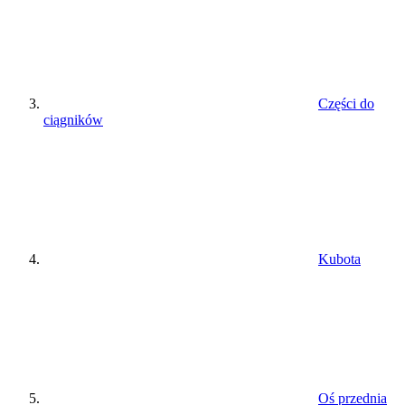
Części do
ciągników
Kubota
Oś przednia