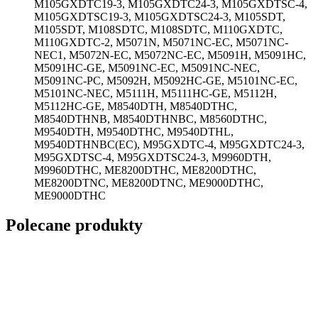
M105GXDTC19-3, M105GXDTC24-3, M105GXDTSC-4,
M105GXDTSC19-3, M105GXDTSC24-3, M105SDT,
M105SDT, M108SDTC, M108SDTC, M110GXDTC,
M110GXDTC-2, M5071N, M5071NC-EC, M5071NC-
NEC1, M5072N-EC, M5072NC-EC, M5091H, M5091HC,
M5091HC-GE, M5091NC-EC, M5091NC-NEC,
M5091NC-PC, M5092H, M5092HC-GE, M5101NC-EC,
M5101NC-NEC, M5111H, M5111HC-GE, M5112H,
M5112HC-GE, M8540DTH, M8540DTHC,
M8540DTHNB, M8540DTHNBC, M8560DTHC,
M9540DTH, M9540DTHC, M9540DTHL,
M9540DTHNBC(EC), M95GXDTC-4, M95GXDTC24-3,
M95GXDTSC-4, M95GXDTSC24-3, M9960DTH,
M9960DTHC, ME8200DTHC, ME8200DTHC,
ME8200DTNC, ME8200DTNC, ME9000DTHC,
ME9000DTHC
Polecane produkty