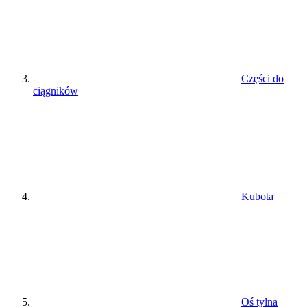
Części do
ciągników
Kubota
Oś tylna