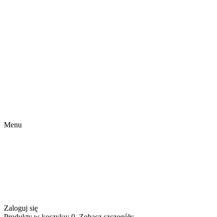
Menu
Zaloguj się
Produkty w koszyku: 0. Zobacz szczegóły