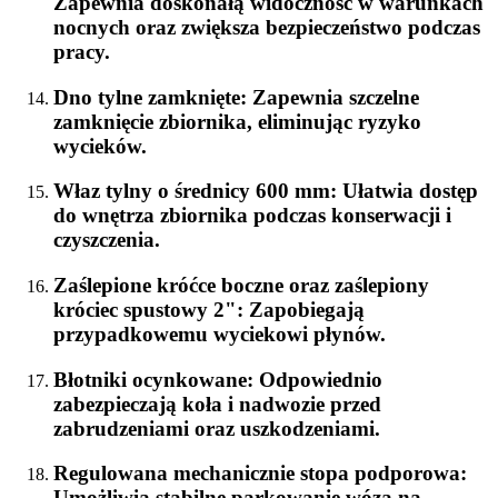
Zapewnia doskonałą widoczność w warunkach
nocnych oraz zwiększa bezpieczeństwo podczas
pracy.
Dno tylne zamknięte
: Zapewnia szczelne
zamknięcie zbiornika, eliminując ryzyko
wycieków.
Właz tylny o średnicy 600 mm
: Ułatwia dostęp
do wnętrza zbiornika podczas konserwacji i
czyszczenia.
Zaślepione króćce boczne oraz zaślepiony
króciec spustowy 2"
: Zapobiegają
przypadkowemu wyciekowi płynów.
Błotniki ocynkowane
: Odpowiednio
zabezpieczają koła i nadwozie przed
zabrudzeniami oraz uszkodzeniami.
Regulowana mechanicznie stopa podporowa
:
Umożliwia stabilne parkowanie wóza na