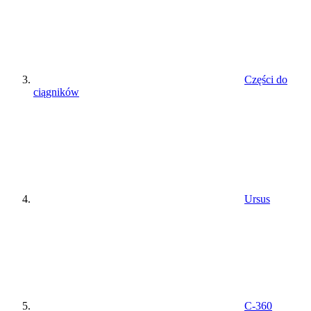
Części do
ciągników
Ursus
C-360